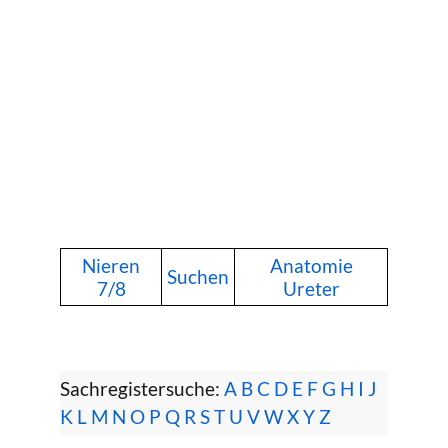
Nieren
Anatomie
Suchen
7/8
Ureter
Sachregistersuche:
A
B
C
D
E
F
G
H
I
J
K
L
M
N
O
P
Q
R
S
T
U
V
W
X
Y
Z