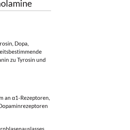
holamine
rosin, Dopa,
keitsbestimmende
nin zu Tyrosin und
em an α1-Rezeptoren,
n Dopaminrezeptoren
rnblasenauslasses.