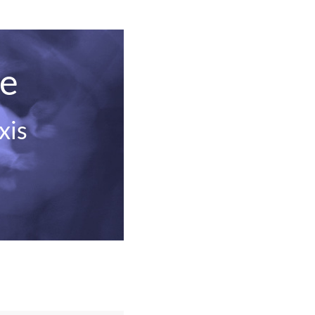
de
xis