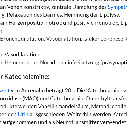
an Venen konstriktiv, zentrale Dämpfung des
Sympat
ung, Relaxation des Darmes, Hemmung der Lipolyse.
am Herzen positiv inotrop und positiv chronotrop, Lip
g
.
Bronchodilatation, Vasodilatation, Glukoneogenese, 
.
 Vasodilatation.
: Hemmung der Noradrenalinfreisetzung (präsynapti
r Katecholamine:
zeit
von Adrenalin beträgt 20 s. Die Katecholamine 
ooxidase (MAO) und Catecholamin-O-methyltransfe
dprodukte werden Vanellinmandelsäure, Metaadrenalin
ber den
Urin
ausgeschieden. Weiterhin werden Kate
r aufgenommen und als Neurotransmitter verwendet 