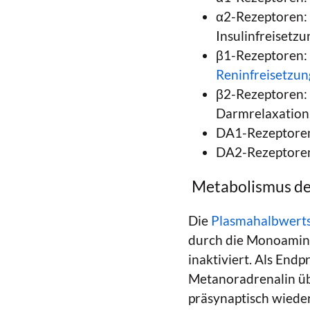
α2-Rezeptoren: 
Insulinfreisetz
β1-Rezeptoren: 
Reninfreisetzun
β2-Rezeptoren: 
Darmrelaxation
DA1-Rezeptoren:
DA2-Rezeptoren
Metabolismus de
Die
Plasmahalbwerts
durch die Monoamin
inaktiviert. Als En
Metanoradrenalin ü
präsynaptisch wiede