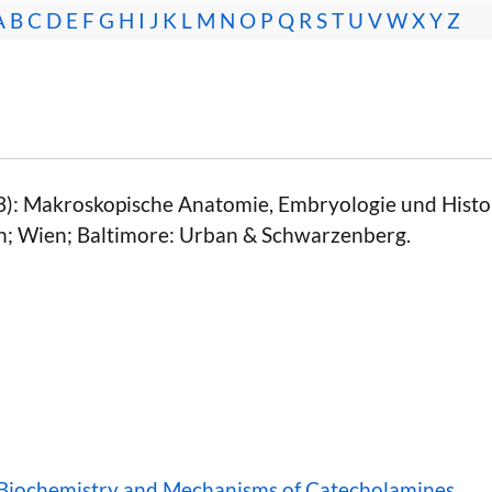
A
B
C
D
E
F
G
H
I
J
K
L
M
N
O
P
Q
R
S
T
U
V
W
X
Y
Z
93): Makroskopische Anatomie, Embryologie und Histo
n; Wien; Baltimore: Urban & Schwarzenberg.
Biochemistry and Mechanisms of Catecholamines