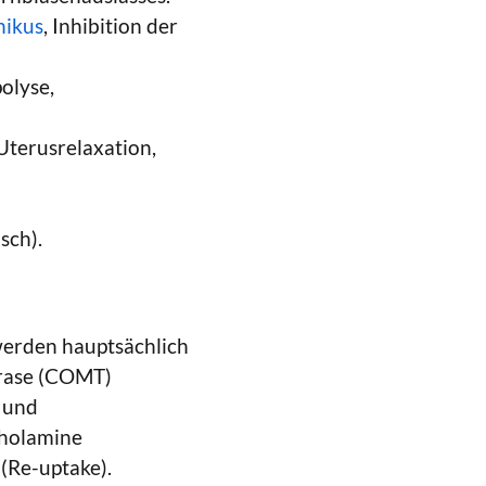
hikus
, Inhibition der
olyse,
Uterusrelaxation,
sch).
werden hauptsächlich
rase (COMT)
 und
cholamine
(Re-uptake).