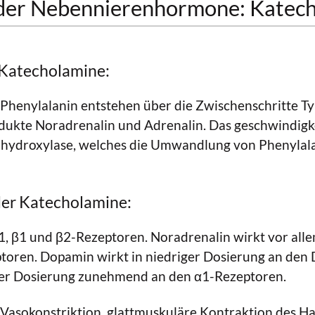
 der Nebennierenhormone: Katec
 Katecholamine:
Phenylalanin entstehen über die Zwischenschritte Ty
ukte Noradrenalin und Adrenalin. Das geschwindig
inhydroxylase, welches die Umwandlung von Phenylala
er Katecholamine:
1, β1 und β2-Rezeptoren. Noradrenalin wirkt vor all
toren. Dopamin wirkt in niedriger Dosierung an de
rer Dosierung zunehmend an den α1-Rezeptoren.
Vasokonstriktion, glattmuskuläre Kontraktion des Ha