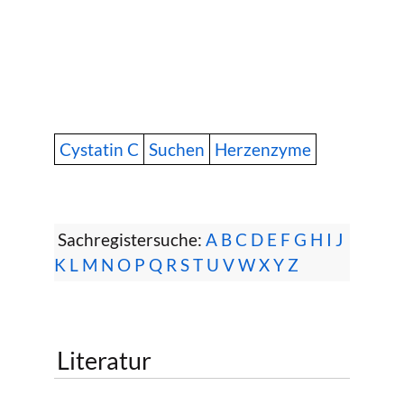
Cystatin C
Suchen
Herzenzyme
Sachregistersuche:
A
B
C
D
E
F
G
H
I
J
K
L
M
N
O
P
Q
R
S
T
U
V
W
X
Y
Z
Literatur