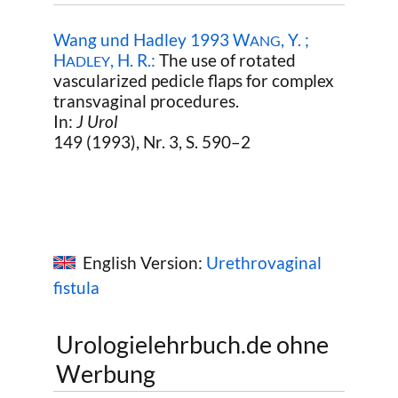
Wang und Hadley 1993 W
, Y. ;
ANG
H
, H. R.:
The use of rotated
ADLEY
vascularized pedicle flaps for complex
transvaginal procedures.
In:
J Urol
149 (1993), Nr. 3, S. 590–2
English Version:
Urethrovaginal
fistula
Urologielehrbuch.de ohne
Werbung