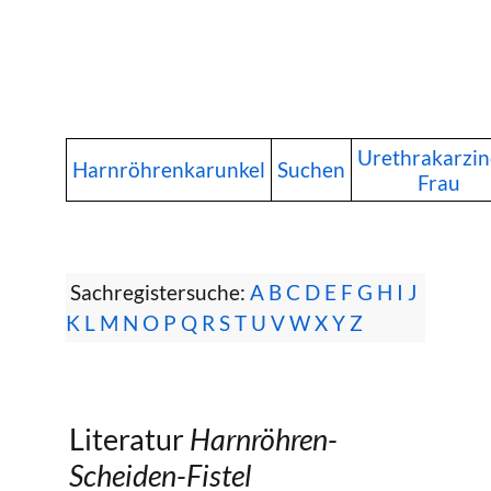
Urethrakarzi
Harnröhrenkarunkel
Suchen
Frau
Sachregistersuche:
A
B
C
D
E
F
G
H
I
J
K
L
M
N
O
P
Q
R
S
T
U
V
W
X
Y
Z
Literatur
Harnröhren-
Scheiden-Fistel