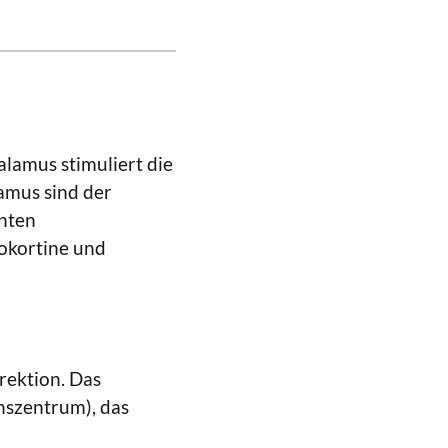
lamus stimuliert die
amus sind der
anten
okortine und
rektion. Das
nszentrum), das