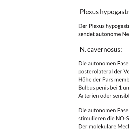
Plexus hypogastri
Der Plexus hypogast
sendet autonome Ne
N. cavernosus:
Die autonomen Fasern
posterolateral der V
Höhe der Pars membra
Bulbus penis bei 1 un
Arterien oder sensib
Die autonomen Fasern
stimulieren die NO-S
Der molekulare Mech