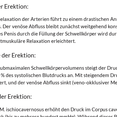
r Erektion:
elaxation der Arterien führt zu einem drastischen An
s. Der venöse Abfluss bleibt zunächst weitgehend kons
Penis durch die Füllung der Schwellkörper wird dur
ttmuskuläre Relaxation erleichtert.
der Erektion:
submaximalen Schwellkörpervolumens steigt der Dru
% des systolischen Blutdrucks an. Mit steigendem Dr
rt, und der venöse Abfluss sinkt (veno-okklusiver M
der Erektion:
 M. ischiocavernosus erhöht den Druck im Corpus ca
ck (bis zu mehrere hundert mmHg). Während dieser Ph