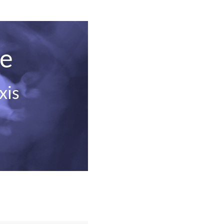
de
xis