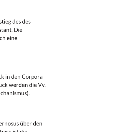
stieg des des
tant. Die
ch eine
ck in den Corpora
uck werden die Vv.
echanismus).
vernosus über den
ase ist die