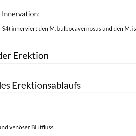
 Innervation:
–S4) innerviert den M. bulbocavernosus und den M. i
der Erektion
es Erektionsablaufs
und venöser Blutfluss.