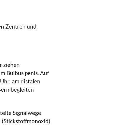
en Zentren und
r ziehen
um Bulbus penis. Auf
Uhr, am distalen
sern begleiten
ttelte Signalwege
(Stickstoffmonoxid).