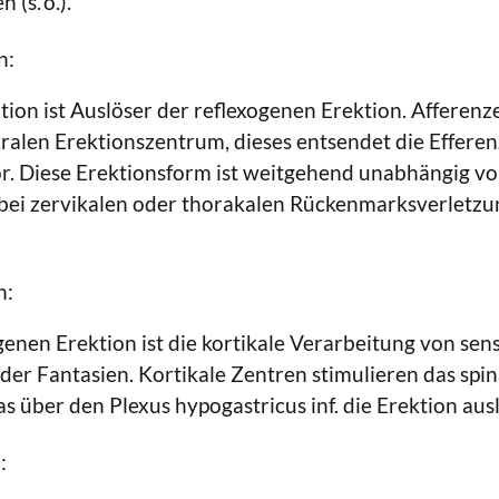
 (s. o.).
n:
ation ist Auslöser der reflexogenen Erektion. Afferen
alen Erektionszentrum, dieses entsendet die Effere
or. Diese Erektionsform ist weitgehend unabhängig vo
 bei zervikalen oder thorakalen Rückenmarksverletzu
n:
enen Erektion ist die kortikale Verarbeitung von sens
der Fantasien. Kortikale Zentren stimulieren das spin
s über den Plexus hypogastricus inf. die Erektion aus
: