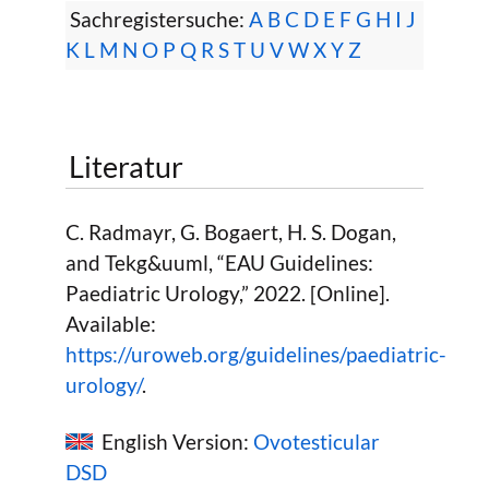
Sachregistersuche:
A
B
C
D
E
F
G
H
I
J
K
L
M
N
O
P
Q
R
S
T
U
V
W
X
Y
Z
Literatur
C. Radmayr, G. Bogaert, H. S. Dogan,
and Tekg&uuml, “EAU Guidelines:
Paediatric Urology,” 2022. [Online].
Available:
https://uroweb.org/guidelines/paediatric-
urology/
.
English Version:
Ovotesticular
DSD