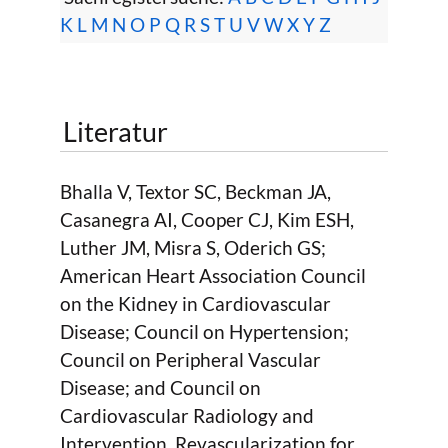
K
L
M
N
O
P
Q
R
S
T
U
V
W
X
Y
Z
Literatur
Bhalla V, Textor SC, Beckman JA,
Casanegra AI, Cooper CJ, Kim ESH,
Luther JM, Misra S, Oderich GS;
American Heart Association Council
on the Kidney in Cardiovascular
Disease; Council on Hypertension;
Council on Peripheral Vascular
Disease; and Council on
Cardiovascular Radiology and
Intervention. Revascularization for