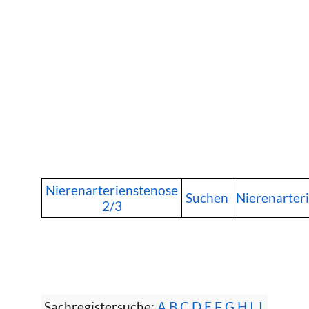
Nierenarterienstenose
Suchen
Nierenarter
2/3
Sachregistersuche:
A
B
C
D
E
F
G
H
I
J