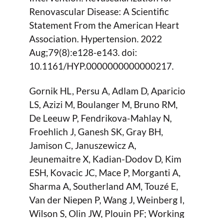
Renovascular Disease: A Scientific
Statement From the American Heart
Association. Hypertension. 2022
Aug;79(8):e128-e143. doi:
10.1161/HYP.0000000000000217.
Gornik HL, Persu A, Adlam D, Aparicio
LS, Azizi M, Boulanger M, Bruno RM,
De Leeuw P, Fendrikova-Mahlay N,
Froehlich J, Ganesh SK, Gray BH,
Jamison C, Januszewicz A,
Jeunemaitre X, Kadian-Dodov D, Kim
ESH, Kovacic JC, Mace P, Morganti A,
Sharma A, Southerland AM, Touzé E,
Van der Niepen P, Wang J, Weinberg I,
Wilson S, Olin JW, Plouin PF; Working