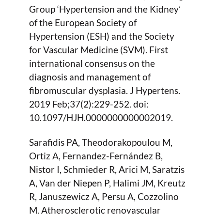
Group ‘Hypertension and the Kidney’
of the European Society of
Hypertension (ESH) and the Society
for Vascular Medicine (SVM). First
international consensus on the
diagnosis and management of
fibromuscular dysplasia. J Hypertens.
2019 Feb;37(2):229-252. doi:
10.1097/HJH.0000000000002019.
Sarafidis PA, Theodorakopoulou M,
Ortiz A, Fernandez-Fernández B,
Nistor I, Schmieder R, Arici M, Saratzis
A, Van der Niepen P, Halimi JM, Kreutz
R, Januszewicz A, Persu A, Cozzolino
M. Atherosclerotic renovascular