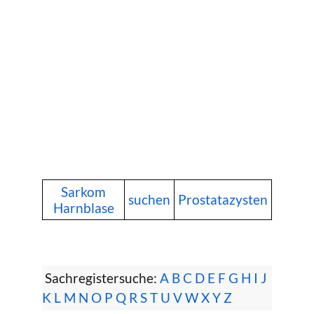
Sarkom
suchen
Prostatazysten
Harnblase
Sachregistersuche:
A
B
C
D
E
F
G
H
I
J
K
L
M
N
O
P
Q
R
S
T
U
V
W
X
Y
Z