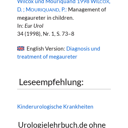
Wilcox und Mouriquand 1998 W
,
ILCOX
D. ; M
, P.:
Management of
OURIQUAND
megaureter in children.
In:
Eur Urol
34 (1998), Nr. 1, S. 73–8
English Version:
Diagnosis und
treatment of megaureter
Leseempfehlung:
Kinderurologische Krankheiten
Urologielehrbuch.de ohne