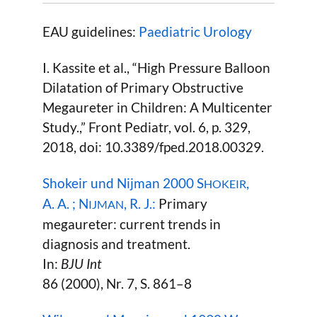
EAU guidelines:
Paediatric Urology
I. Kassite et al., “High Pressure Balloon
Dilatation of Primary Obstructive
Megaureter in Children: A Multicenter
Study.,” Front Pediatr, vol. 6, p. 329,
2018, doi: 10.3389/fped.2018.00329.
Shokeir und Nijman 2000 S
,
HOKEIR
A. A. ; N
, R. J.:
Primary
IJMAN
megaureter: current trends in
diagnosis and treatment.
In:
BJU Int
86 (2000), Nr. 7, S. 861–8