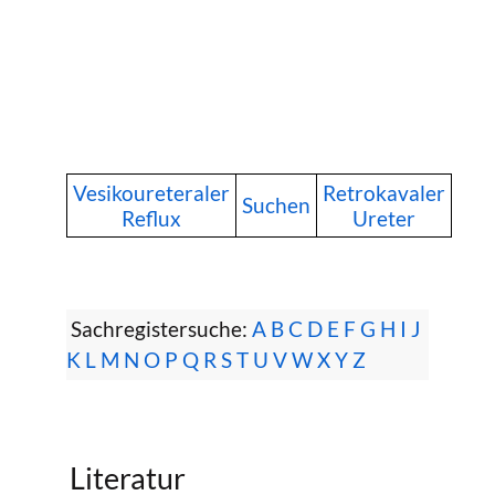
Vesikoureteraler
Retrokavaler
Suchen
Reflux
Ureter
Sachregistersuche:
A
B
C
D
E
F
G
H
I
J
K
L
M
N
O
P
Q
R
S
T
U
V
W
X
Y
Z
Literatur