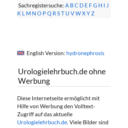
Sachregistersuche:
A
B
C
D
E
F
G
H
I
J
K
L
M
N
O
P
Q
R
S
T
U
V
W
X
Y
Z
English Version:
hydronephrosis
Urologielehrbuch.de ohne
Werbung
Diese Internetseite ermöglicht mit
Hilfe von Werbung den Volltext-
Zugriff auf das aktuelle
Urologielehrbuch.de
. Viele Bilder sind