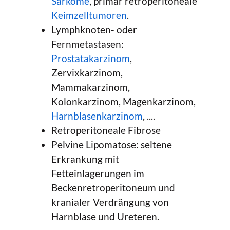
Sarkome
, primär retroperitoneale
Keimzelltumoren
.
Lymphknoten- oder
Fernmetastasen:
Prostatakarzinom
,
Zervixkarzinom,
Mammakarzinom,
Kolonkarzinom, Magenkarzinom,
Harnblasenkarzinom
, ....
Retroperitoneale Fibrose
Pelvine Lipomatose: seltene
Erkrankung mit
Fetteinlagerungen im
Beckenretroperitoneum und
kranialer Verdrängung von
Harnblase und Ureteren.