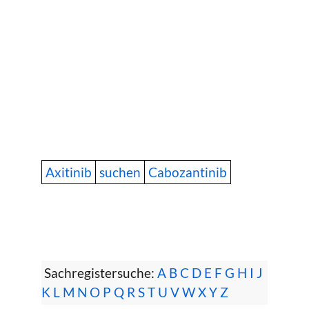
Axitinib
suchen
Cabozantinib
Sachregistersuche:
A
B
C
D
E
F
G
H
I
J
K
L
M
N
O
P
Q
R
S
T
U
V
W
X
Y
Z