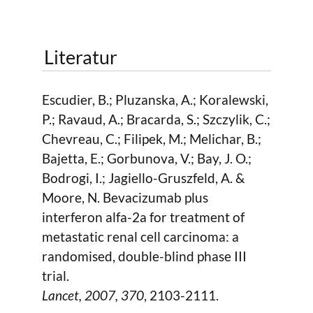
Literatur
Escudier, B.; Pluzanska, A.; Koralewski,
P.; Ravaud, A.; Bracarda, S.; Szczylik, C.;
Chevreau, C.; Filipek, M.; Melichar, B.;
Bajetta, E.; Gorbunova, V.; Bay, J. O.;
Bodrogi, I.; Jagiello-Gruszfeld, A. &
Moore, N. Bevacizumab plus
interferon alfa-2a for treatment of
metastatic renal cell carcinoma: a
randomised, double-blind phase III
trial.
Lancet,
2007
, 370
, 2103-2111.