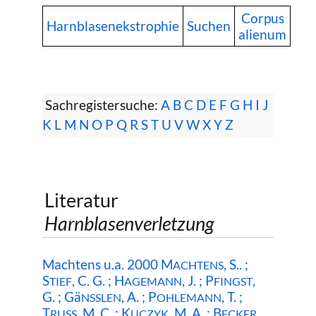
Corpus
Harnblasenekstrophie
Suchen
alienum
Sachregistersuche:
A
B
C
D
E
F
G
H
I
J
K
L
M
N
O
P
Q
R
S
T
U
V
W
X
Y
Z
Literatur
Harnblasenverletzung
Machtens u.a. 2000 M
, S.. ;
ACHTENS
S
, C. G. ; H
, J. ; P
,
TIEF
AGEMANN
FINGST
G. ; Gä
, A. ; P
, T. ;
NSSLEN
OHLEMANN
T
, M. C. ; K
, M. A. ; B
,
RUSS
UCZYK
ECKER