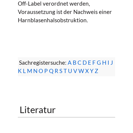
Off-Label verordnet werden,
Voraussetzung ist der Nachweis einer
Harnblasenhalsobstruktion.
Sachregistersuche:
A
B
C
D
E
F
G
H
I
J
K
L
M
N
O
P
Q
R
S
T
U
V
W
X
Y
Z
Literatur