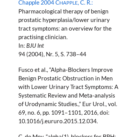
Chapple 2004 C
, C. R.:
HAPPLE
Pharmacological therapy of benign
prostatic hyperplasia/lower urinary
tract symptoms: an overview for the
practising clinician.
In:
BJU Int
94 (2004), Nr. 5, S. 738–44
Fusco et al., “Alpha-Blockers Improve
Benign Prostatic Obstruction in Men
with Lower Urinary Tract Symptoms: A
Systematic Review and Meta-analysis
of Urodynamic Studies.,” Eur Urol., vol.
69, no. 6, pp. 1091–1101, 2016, doi:
10.1016/j.eururo.2015.12.034.
C. de Mey, “alpha(1)-blockers for BPH: