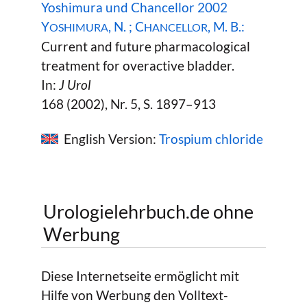
Yoshimura und Chancellor 2002
Y
, N. ; C
, M. B.:
OSHIMURA
HANCELLOR
Current and future pharmacological
treatment for overactive bladder.
In:
J Urol
168 (2002), Nr. 5, S. 1897–913
English Version:
Trospium chloride
Urologielehrbuch.de ohne
Werbung
Diese Internetseite ermöglicht mit
Hilfe von Werbung den Volltext-