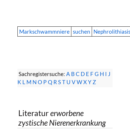
Markschwammniere
suchen
Nephrolithiasi
Sachregistersuche:
A
B
C
D
E
F
G
H
I
J
K
L
M
N
O
P
Q
R
S
T
U
V
W
X
Y
Z
Literatur
erworbene
zystische Nierenerkrankung