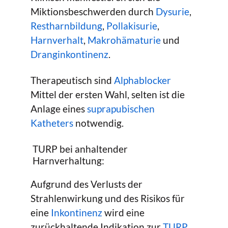
Miktionsbeschwerden durch
Dysurie
,
Restharnbildung
,
Pollakisurie
,
Harnverhalt
,
Makrohämaturie
und
Dranginkontinenz
.
Therapeutisch sind
Alphablocker
Mittel der ersten Wahl, selten ist die
Anlage eines
suprapubischen
Katheters
notwendig.
TURP bei anhaltender
Harnverhaltung:
Aufgrund des Verlusts der
Strahlenwirkung und des Risikos für
eine
Inkontinenz
wird eine
zurückhaltende Indikation zur
TURP