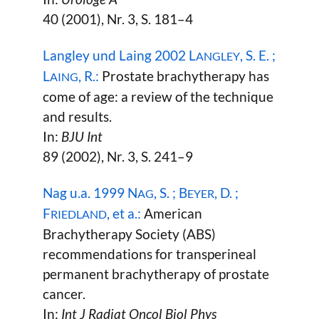
40 (2001), Nr. 3, S. 181–4
Langley und Laing 2002 L
, S. E. ;
ANGLEY
L
, R.:
Prostate brachytherapy has
AING
come of age: a review of the technique
and results.
In:
BJU Int
89 (2002), Nr. 3, S. 241–9
Nag u.a. 1999 N
, S. ; B
, D. ;
AG
EYER
F
, et a.:
American
RIEDLAND
Brachytherapy Society (ABS)
recommendations for transperineal
permanent brachytherapy of prostate
cancer.
In:
Int J Radiat Oncol Biol Phys