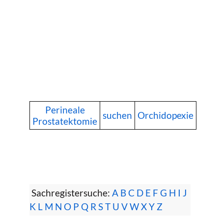
Perineale
suchen
Orchidopexie
Prostatektomie
Sachregistersuche:
A
B
C
D
E
F
G
H
I
J
K
L
M
N
O
P
Q
R
S
T
U
V
W
X
Y
Z