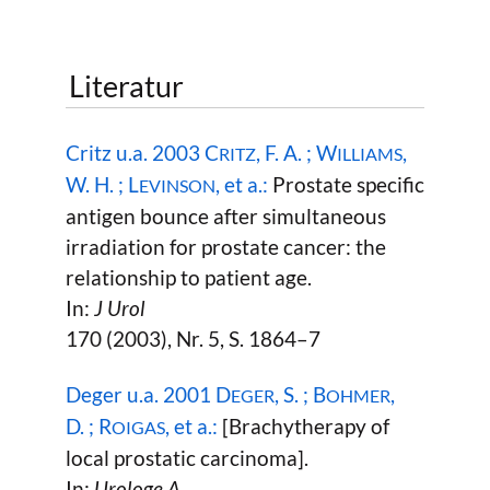
Literatur
Critz u.a. 2003 C
, F. A. ; W
,
RITZ
ILLIAMS
W. H. ; L
, et a.:
Prostate specific
EVINSON
antigen bounce after simultaneous
irradiation for prostate cancer: the
relationship to patient age.
In:
J Urol
170 (2003), Nr. 5, S. 1864–7
Deger u.a. 2001 D
, S. ; B
,
EGER
OHMER
D. ; R
, et a.:
[Brachytherapy of
OIGAS
local prostatic carcinoma].
In:
Urologe A