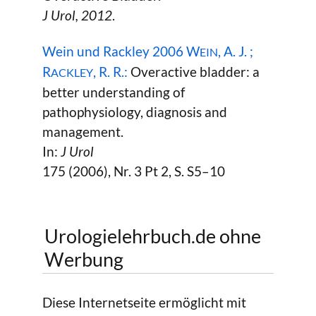
J Urol,
2012
.
Wein und Rackley 2006 W
, A. J. ;
EIN
R
, R. R.:
Overactive bladder: a
ACKLEY
better understanding of
pathophysiology, diagnosis and
management.
In:
J Urol
175 (2006), Nr. 3 Pt 2, S. S5–10
Urologielehrbuch.de ohne
Werbung
Diese Internetseite ermöglicht mit