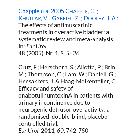
Chapple u.a. 2005 C
, C. ;
HAPPLE
K
, V. ; G
, Z. ; D
, J. A.:
HULLAR
ABRIEL
OOLEY
The effects of antimuscarinic
treatments in overactive bladder: a
systematic review and meta-analysis.
In:
Eur Urol
48 (2005), Nr. 1, S. 5–26
Cruz, F.; Herschorn, S.; Aliotta, P.; Brin,
M.; Thompson, C.; Lam, W.; Daniell, G.;
Heesakkers, J. & Haag-Molkenteller, C.
Efficacy and safety of
onabotulinumtoxinA in patients with
urinary incontinence due to
neurogenic detrusor overactivity: a
randomised, double-blind, placebo-
controlled trial.
Eur Urol,
2011
, 60
, 742-750