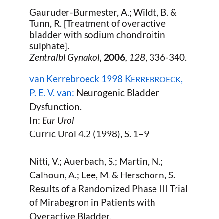
Gauruder-Burmester, A.; Wildt, B. &
Tunn, R. [Treatment of overactive
bladder with sodium chondroitin
sulphate].
Zentralbl Gynakol,
2006
, 128
, 336-340.
van Kerrebroeck 1998 K
,
ERREBROECK
P. E. V. van:
Neurogenic Bladder
Dysfunction.
In:
Eur Urol
Curric Urol 4.2 (1998), S. 1–9
Nitti, V.; Auerbach, S.; Martin, N.;
Calhoun, A.; Lee, M. & Herschorn, S.
Results of a Randomized Phase III Trial
of Mirabegron in Patients with
Overactive Bladder.