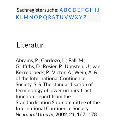
Sachregistersuche:
A
B
C
D
E
F
G
H
I
J
K
L
M
N
O
P
Q
R
S
T
U
V
W
X
Y
Z
Literatur
Abrams, P.; Cardozo, L.; Fall, M.;
Griffiths, D.; Rosier, P.; Ulmsten, U.; van
Kerrebroeck, P.; Victor, A.; Wein, A. &
of the International Continence
Society, S. S. The standardisation of
terminology of lower urinary tract
function: report from the
Standardisation Sub-committee of the
International Continence Society.
Neurourol Urodyn,
2002
, 21
, 167–178.